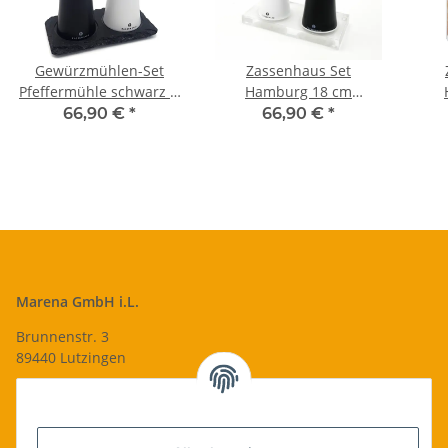
Gewürzmühlen-Set
Zassenhaus Set
Pfeffermühle schwarz &
Hamburg 18 cm
Salzmühle weiß
Pfeffermühle &
66,90 €
*
66,90 €
*
Zassenhaus Hamburg 18
Salzmühle schwarz weiß
Salz
cm &
& Acryluntersetzer
Schieferuntersetzer
Marena GmbH i.L.
Brunnenstr. 3
89440 Lutzingen
09074-9220016
info@qualityshop24.de