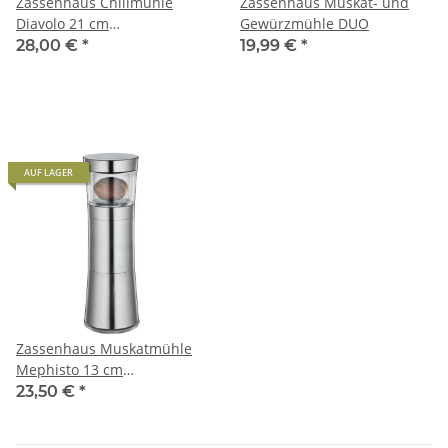
Zassenhaus Chilimühle
Zassenhaus Muskat- und
Diavolo 21 cm
Gewürzmühle DUO
Edelstahl/Acryl + Chili Piri-
28,00 €
*
19,99 €
*
Piri 30 g
AUF LAGER
Zassenhaus Muskatmühle
Mephisto 13 cm
Edelstahl/Acryl
23,50 €
*