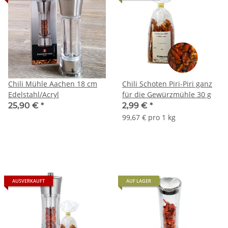
Chili Mühle Aachen 18 cm
Chili Schoten Piri-Piri ganz
Edelstahl/Acryl
für die Gewürzmühle 30 g
25,90 €
*
2,99 €
*
99,67 € pro 1 kg
AUSVERKAUFT
AUF LAGER