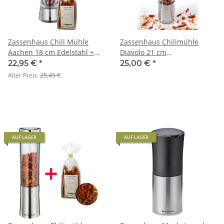
Zassenhaus Chili Mühle
Zassenhaus Chilimühle
Aachen 18 cm Edelstahl +
Diavolo 21 cm
Chili 30 g
Edelstahl/Acryl - neues
22,95 €
*
25,00 €
*
Modell -
Alter Preis:
25,45 €
AUF LAGER
AUF LAGER