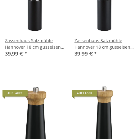
Zassenhaus Salzmühle
Zassenhaus Salzmühle
Hannover 18 cm gusseisen-
Hannover 18 cm gusseisen-
schwarz / Eiche
schwarz / Olivenholz
39,99 €
*
39,99 €
*
AUF LAGER
AUF LAGER