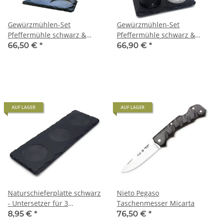
Gewürzmühlen-Set
Gewürzmühlen-Set
Pfeffermühle schwarz &
Pfeffermühle schwarz &
Salzmühle weiß Zassenhaus
Salzmühle weiß Zassenhaus
66,50 €
*
66,90 €
*
Augsburg 18 cm & Schiefer-
Hamburg 18 cm &
Untersetzer
Schieferuntersetzer
AUF LAGER
AUF LAGER
Naturschieferplatte schwarz
Nieto Pegaso
- Untersetzer für 3
Taschenmesser Micarta
Mühlen/Gläser
8,95 €
*
76,50 €
*