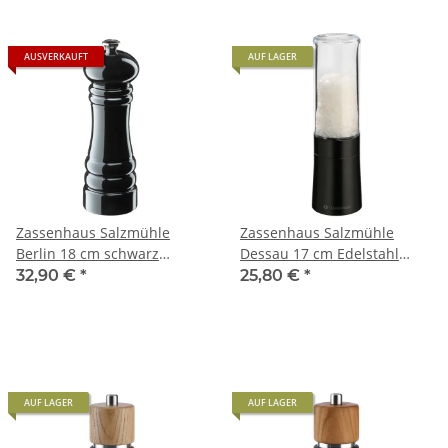
AUSVERKAUFT
AUF LAGER
Zassenhaus Salzmühle
Zassenhaus Salzmühle
Berlin 18 cm schwarz
Dessau 17 cm Edelstahl
glänzend
schwarz/Glas
32,90 €
*
25,80 €
*
AUF LAGER
AUF LAGER