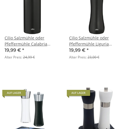
Cilio Salzmühle oder
Cilio Salzmühle oder
Pfeffermühle Calabria
Pfeffermühle Liguria
schwarz
schwarz
19,99 €
*
19,99 €
*
Alter Preis:
24,99 €
Alter Preis:
23,00 €
AUF LAGER
AUF LAGER