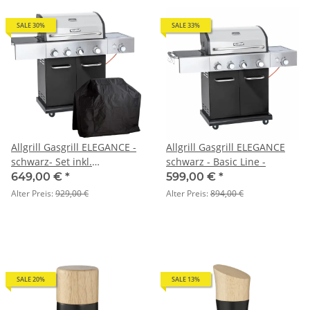
SALE 30%
SALE 33%
Allgrill Gasgrill ELEGANCE -
Allgrill Gasgrill ELEGANCE
schwarz- Set inkl.
schwarz - Basic Line -
Wetterschutzhülle
649,00 €
*
599,00 €
*
Alter Preis:
929,00 €
Alter Preis:
894,00 €
SALE 20%
SALE 13%