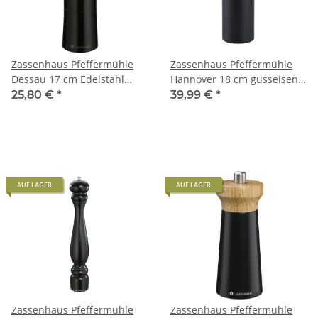
Zassenhaus Pfeffermühle
Zassenhaus Pfeffermühle
Dessau 17 cm Edelstahl
Hannover 18 cm gusseisen-
schwarz/Glas
schwarz / Olivenholz
25,80 €
*
39,99 €
*
AUF LAGER
AUF LAGER
Zassenhaus Pfeffermühle
Zassenhaus Pfeffermühle