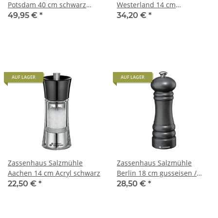
Potsdam 40 cm schwarz
Westerland 14 cm
matt
schwarz/Eiche
49,95 €
*
34,20 €
*
AUF LAGER
AUF LAGER
Zassenhaus Salzmühle
Zassenhaus Salzmühle
Aachen 14 cm Acryl schwarz
Berlin 18 cm gusseisen /
schwarz rau
22,50 €
*
28,50 €
*