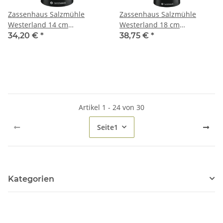
Zassenhaus Salzmühle
Zassenhaus Salzmühle
Westerland 14 cm
Westerland 18 cm
schwarz/Eiche
schwarz/Eiche
34,20 €
*
38,75 €
*
Artikel 1 - 24 von 30
Seite
1
Kategorien