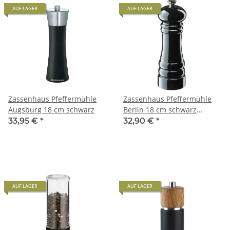
AUF LAGER
AUF LAGER
Zassenhaus Pfeffermühle
Zassenhaus Pfeffermühle
Augsburg 18 cm schwarz
Berlin 18 cm schwarz
glänzend
33,95 €
*
32,90 €
*
AUF LAGER
AUF LAGER