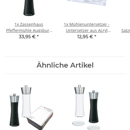
1x
Zassenhaus
1x
Mühlenuntersetzer -
Pfeffermühle Augsburg
Untersetzer aus Acryl
Sal
18 cm schwarz
für Gewürzmühlen
33,95 €
*
12,95 €
*
Ähnliche Artikel