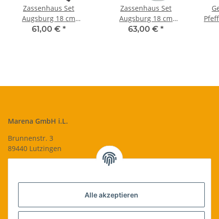
Zassenhaus Set
Zassenhaus Set
G
Augsburg 18 cm
Augsburg 18 cm
Pfef
Pfeffermühle &
Pfeffermühle/Salzmühle
61,00 €
*
63,00 €
*
Salzmühle schwarz weiß
schwarz weiß
Zas
Porzellanuntersetzer
1
Marena GmbH i.L.
Brunnenstr. 3
89440 Lutzingen
09074-9220016
info@qualityshop24.de
Informationen
Alle akzeptieren