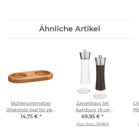
Ähnliche Artikel
Mühlenuntersetzer
Zassenhaus Set
Ci
Olivenholz oval für zwei
Augsburg 18 cm
Pf
Mühlen
Pfeffermühle &
14,75 €
*
69,95 €
*
Salzmühle braun weiß &
Alter Preis:
77,90 €
Porzellanuntersetzer