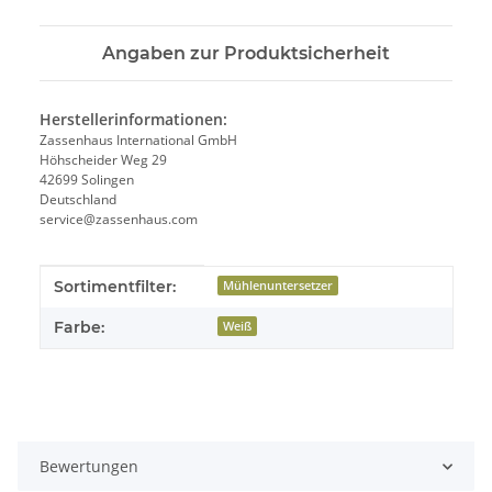
Angaben zur Produktsicherheit
Herstellerinformationen:
Zassenhaus International GmbH
Höhscheider Weg 29
42699 Solingen
Deutschland
service@zassenhaus.com
Produkteigenschaft
Wert
Sortimentfilter:
Mühlenuntersetzer
Farbe:
Weiß
Bewertungen