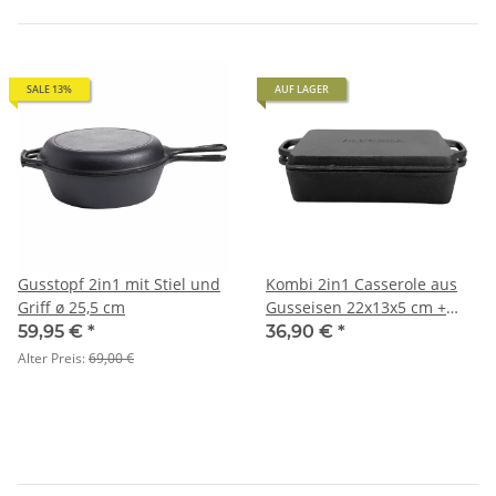
SALE 13%
AUF LAGER
Gusstopf 2in1 mit Stiel und
Kombi 2in1 Casserole aus
Griff ø 25,5 cm
Gusseisen 22x13x5 cm +
Deckel 22x13x1,5 cm
59,95 €
*
36,90 €
*
Alter Preis:
69,00 €