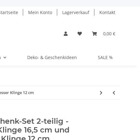
Startseite
Mein Konto
Lagerverkauf
Kontakt
0,00 €
n
Deko- & Geschenkideen
SALE %
esser Klinge 12 cm
enk-Set 2-teilig -
linge 16,5 cm und
 Klinge 12 cm