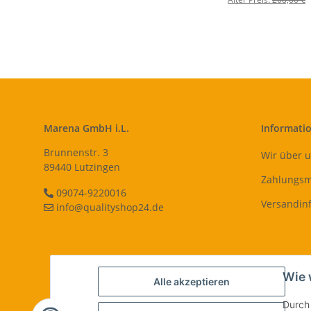
Marena GmbH i.L.
Informati
Brunnenstr. 3
Wir über 
89440 Lutzingen
Zahlungsm
09074-9220016
Versandin
info@qualityshop24.de
Wie 
Alle akzeptieren
Durch 