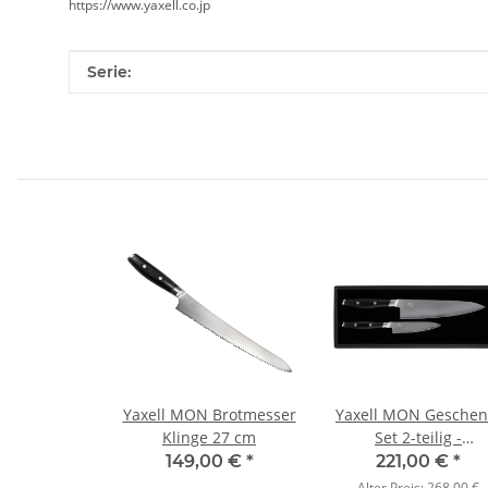
https://www.yaxell.co.jp
Produkteigenschaft
Wert
Serie:
Yaxell MON Brotmesser
Yaxell MON Geschen
Klinge 27 cm
Set 2-teilig -
Chefmesser und
149,00 €
*
221,00 €
*
Universalmesser
Alter Preis:
268,00 €