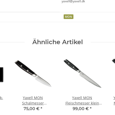
yaxell@yaxell.dk
MON
Ähnliche Artikel
k-
Yaxell MON
Yaxell MON
Schälmesser
Fleischmesser klein
Gemüsemesser Klinge
Klinge 15 cm
75,00 €
*
99,00 €
*
8 cm