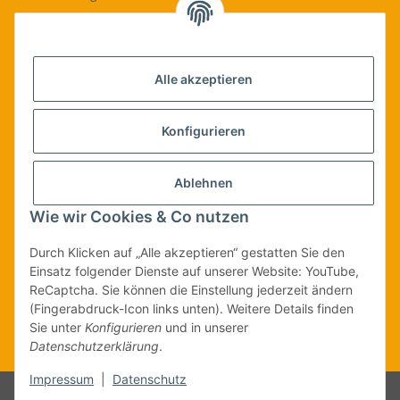
09074-9220016
info@qualityshop24.de
Informationen
Alle akzeptieren
Rechtliches
Konfigurieren
Allgemeines
Ablehnen
Wie wir Cookies & Co nutzen
Vertrag widerrufen
Durch Klicken auf „Alle akzeptieren“ gestatten Sie den
Einsatz folgender Dienste auf unserer Website: YouTube,
ReCaptcha. Sie können die Einstellung jederzeit ändern
Vertrag widerrufen
(Fingerabdruck-Icon links unten). Weitere Details finden
Sie unter
Konfigurieren
und in unserer
* Alle Preise inkl. gesetzlicher USt., zzgl.
Versand
| Lieferung nur innerhalb
Datenschutzerklärung
.
Deutschlands
Impressum
|
Datenschutz
© Qualityshop24.de | Marena GmbH i.L.