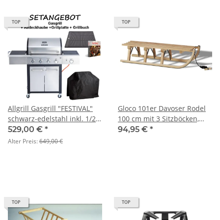
TOP
TOP
Allgrill Gasgrill "FESTIVAL"
Gloco 101er Davoser Rodel
schwarz-edelstahl inkl. 1/2
100 cm mit 3 Sitzböcken,
Gussgrillplatte,
verlängerter Sitzfläche,
529,00 €
*
94,95 €
*
Abdeckhaube und Grillbuch
Belastbarkeit bis 150 kg, der
Alter Preis:
649,00 €
kompakte Kurze für
"Schwere Jung's" incl.
Zugseil mit Holzgriff
TOP
TOP