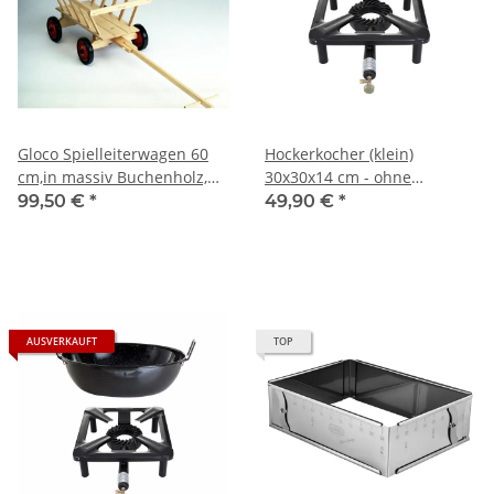
Gloco Spielleiterwagen 60
Hockerkocher (klein)
cm,in massiv Buchenholz,
30x30x14 cm - ohne
durchlenkbar, Räder
Zündsicherung, 4 kW
99,50 €
*
49,90 €
*
abnehmbar
stufenlos regelbar
AUSVERKAUFT
TOP