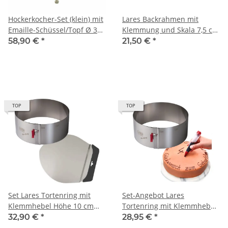
Hockerkocher-Set (klein) mit
Lares Backrahmen mit
Emaille-Schüssel/Topf Ø 30
Klemmung und Skala 7,5 cm
cm ohne Zündsicherung
hoch stufenlos verstellbar -
58,90 €
*
21,50 €
*
Backrand Tortenring eckig
TOP
TOP
Set Lares Tortenring mit
Set-Angebot Lares
Klemmhebel Höhe 10 cm
Tortenring mit Klemmhebel
und Tortenretter
Ø 17 - 30 cm Höhe 10 cm +
32,90 €
*
28,95 €
*
Deko-Pen