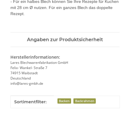
- Für ein halbes Blech können Sie Ihre Rezepte für Kuchen
mit 28 cm Ø nutzen. Für ein ganzes Blech das doppelte
Rezept.
Angaben zur Produktsicherheit
Herstellerinformationen:
Lares Blechwarenfabrikation GmbH
Felix- Wankel- Straße 7
74915 Waibstadt
Deutschland
info@lares-gmbh.de
Produkteigenschaft
Wert
Backen
Backrahmen
Sortimentfilter: