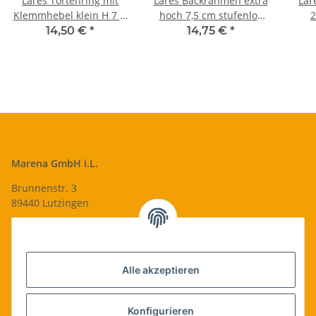
Lares Tortenring mit
Lares Backrahmen extra
Lar
Klemmhebel klein H 7 Ø
hoch 7,5 cm stufenlos
2
10 - 18 cm mit Skala -
verstellbar - Backrand
14,50 €
*
14,75 €
*
Edelstahl hitzebeständig
Tortenring eckig
feststellbar
Marena GmbH i.L.
Brunnenstr. 3
89440 Lutzingen
09074-9220016
info@qualityshop24.de
Informationen
Alle akzeptieren
Rechtliches
Konfigurieren