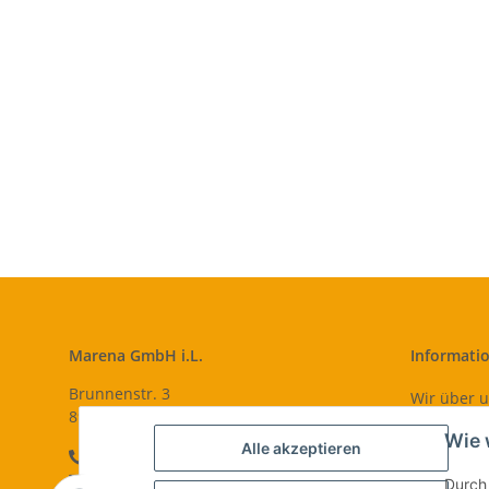
Marena GmbH i.L.
Informati
Brunnenstr. 3
Wir über 
89440 Lutzingen
Zahlungsm
Wie 
Alle akzeptieren
09074-9220016
Versandin
info@qualityshop24.de
Durch 