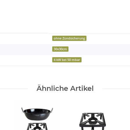
ohne Zündsicherung
30x30cm
4 kW bei 50 mbar
Ähnliche Artikel