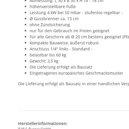
Abmessung: L 30 x B 30 x H 14 - 18 cm
höhenverstellbare Füße
Leistung 4 kW bei 50 mbar - stufenlos regelbar -
Ø Gussbrenner ca. 13 cm
ohne Zündsicherung
nur für den Gebrauch im Freien geeignet
Für alle Geschirre ab Ø 20 cm bestens geeignet (Pfan
kompakte Bauweise, äußerst robust
Anschluss 1/4" links - Standard -
belastbar bis 60 kg
Gewicht: 2,5 kg
Die Lieferung erfolgt als Bausatz
Eingetragenes europäisches Geschmacksmuster
Die Lieferung erfolgt als Bausatz in einer handlichen 
Herstellerinformationen:
B.M.S-Burger GmbH