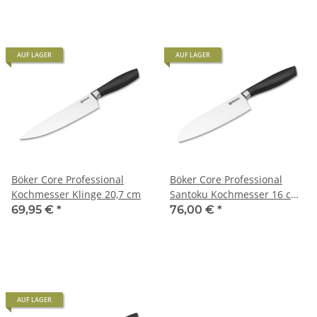
AUF LAGER
AUF LAGER
Böker Core Professional
Böker Core Professional
Kochmesser Klinge 20,7 cm
Santoku Kochmesser 16 cm
Klinge
69,95 €
*
76,00 €
*
AUF LAGER