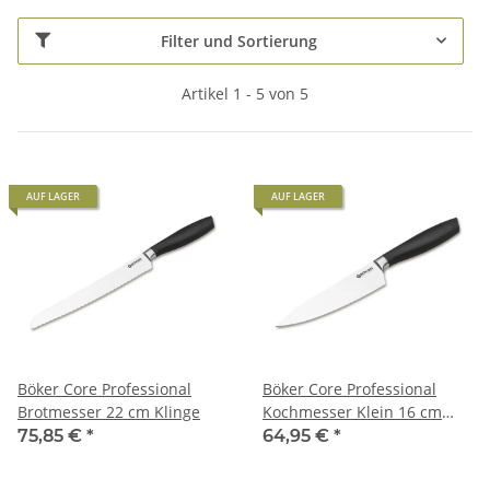
Filter und Sortierung
Artikel 1 - 5 von 5
AUF LAGER
AUF LAGER
Böker Core Professional
Böker Core Professional
Brotmesser 22 cm Klinge
Kochmesser Klein 16 cm
Klinge
75,85 €
*
64,95 €
*