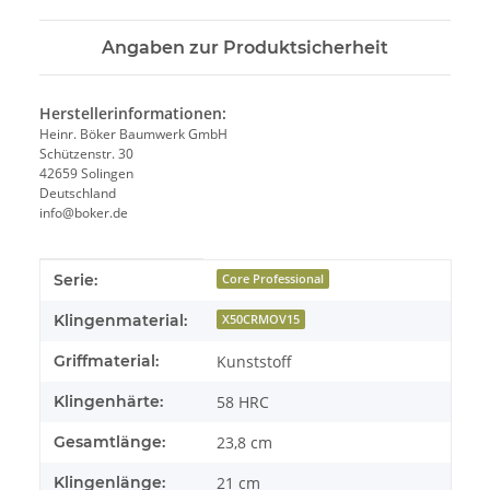
Angaben zur Produktsicherheit
Herstellerinformationen:
Heinr. Böker Baumwerk GmbH
Schützenstr. 30
42659 Solingen
Deutschland
info@boker.de
Produkteigenschaft
Wert
Serie:
Core Professional
Klingenmaterial:
X50CRMOV15
Griffmaterial:
Kunststoff
Klingenhärte:
58 HRC
Gesamtlänge:
23,8 cm
Klingenlänge:
21 cm