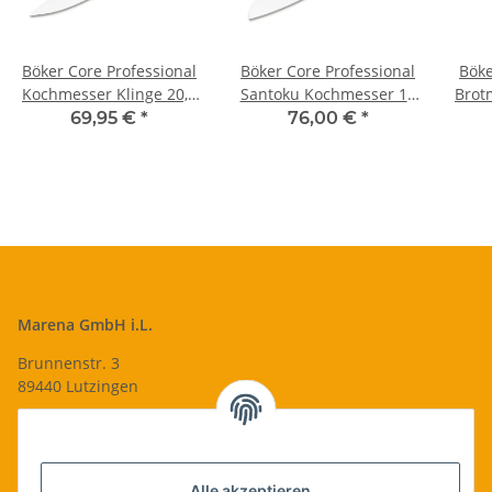
Böker Core Professional
Böker Core Professional
Böke
Kochmesser Klinge 20,7
Santoku Kochmesser 16
Brot
cm
cm Klinge
69,95 €
*
76,00 €
*
Marena GmbH i.L.
Brunnenstr. 3
89440 Lutzingen
09074-9220016
info@qualityshop24.de
Informationen
Alle akzeptieren