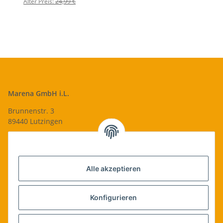
Alter Preis:
24,99 €
Marena GmbH i.L.
Brunnenstr. 3
89440 Lutzingen
09074-9220016
info@qualityshop24.de
Informationen
Alle akzeptieren
Rechtliches
Konfigurieren
Allgemeines