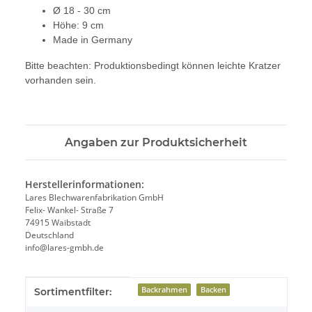
Ø 18 - 30 cm
Höhe: 9 cm
Made in Germany
Bitte beachten: Produktionsbedingt können leichte Kratzer
vorhanden sein.
Angaben zur Produktsicherheit
Herstellerinformationen:
Lares Blechwarenfabrikation GmbH
Felix- Wankel- Straße 7
74915 Waibstadt
Deutschland
info@lares-gmbh.de
Produkteigenschaft
Wert
Backrahmen
Backen
Sortimentfilter: