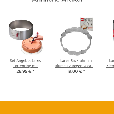
Set-Angebot Lares
Lares Backrahmen
La
Tortenring mit
Blume 12 Bögen Ø ca. 27
Klem
Klemmhebel Ø 17 - 30
cm - Backform
15 c
28,95 €
*
19,00 €
*
cm Höhe 10 cm + Deko-
Pen