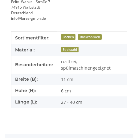
Felix- Wankel- Straße 7
74915 Waibstadt
Deutschland
info@lares-gmbh.de
Produkteigenschaft
Wert
Backen
Backrahmen
Sortimentfilter:
Material:
Edelstahl
rostfrei,
Besonderheiten:
spülmaschinengeeignet
Breite (B):
11 cm
Höhe (H):
6 cm
Länge (L):
27 - 40 cm