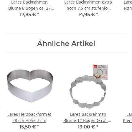
Lares Backrahmen
Lares Backrahmen extra
Lar
Blume 8 Bögen ca. 27
hoch 7,5 cm stufenlos
extr
cm - Backform
verstellbar - Backrand
17,85 €
*
14,95 €
*
Tortenring eckig (Karton)
Ähnliche Artikel
Lares Herzbackform Ø
Lares Backrahmen
La
28 cm Höhe 7 cm
Blume 12 Bögen Ø ca. 27
Klem
cm - Backform
10 
15,50 €
*
19,00 €
*