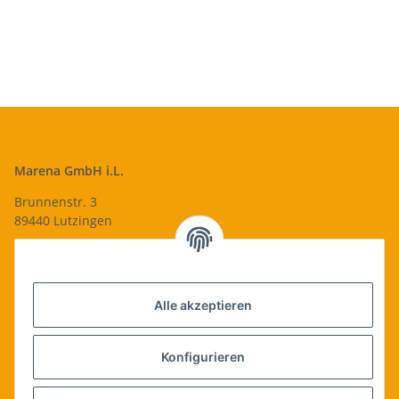
Edel
Marena GmbH i.L.
Brunnenstr. 3
89440 Lutzingen
09074-9220016
info@qualityshop24.de
Informationen
Alle akzeptieren
Rechtliches
Konfigurieren