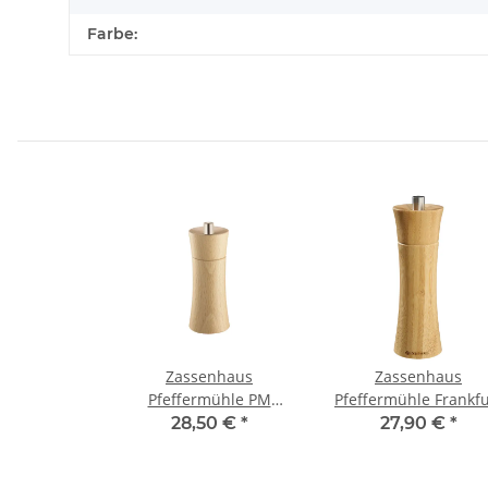
Farbe:
Zassenhaus
Zassenhaus
Pfeffermühle PM
Pfeffermühle Frankfu
Frankfurt 14 cm natur
18 cm Bambus
28,50 €
*
27,90 €
*