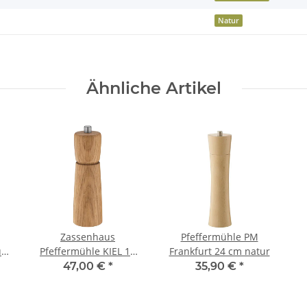
Natur
Ähnliche Artikel
Zassenhaus
Pfeffermühle PM
rt
Pfeffermühle KIEL 18
Frankfurt 24 cm natur
cm Eiche
F
47,00 €
*
35,90 €
*