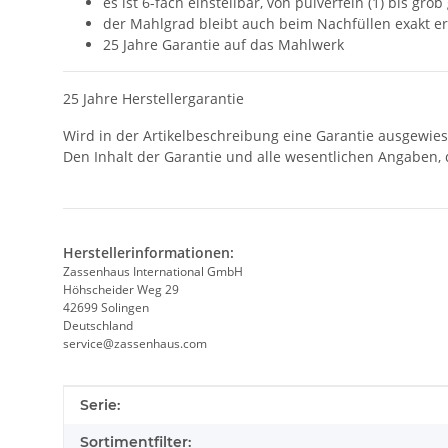
es ist 6-fach einstellbar, von pulverfein (1) bis grob
der Mahlgrad bleibt auch beim Nachfüllen exakt erh
25 Jahre Garantie auf das Mahlwerk
25 Jahre Herstellergarantie
Wird in der Artikelbeschreibung eine Garantie ausgewie
Den Inhalt der Garantie und alle wesentlichen Angaben, 
Herstellerinformationen:
Zassenhaus International GmbH
Höhscheider Weg 29
42699 Solingen
Deutschland
service@zassenhaus.com
Produkteigenschaft
Wert
Serie:
Sortimentfilter: