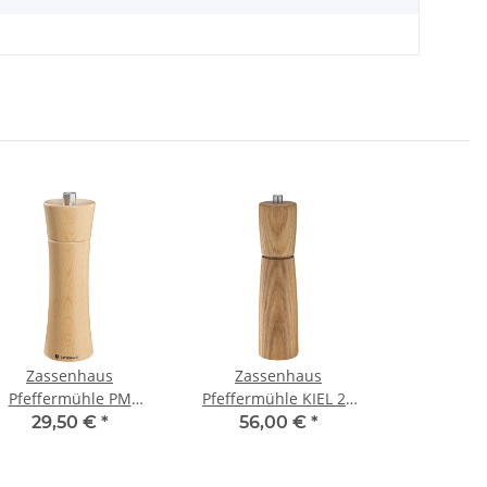
Zassenhaus
Zassenhaus
Pfeffermühle PM
Pfeffermühle KIEL 24
rankfurt 18 cm natur
cm Eiche
29,50 €
*
56,00 €
*