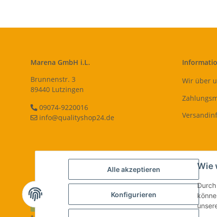
Marena GmbH i.L.
Informati
Brunnenstr. 3
Wir über 
89440 Lutzingen
Zahlungsm
09074-9220016
Versandin
info@qualityshop24.de
Wie 
Alle akzeptieren
Durch 
Konfigurieren
können
Vertrag widerrufen
unser