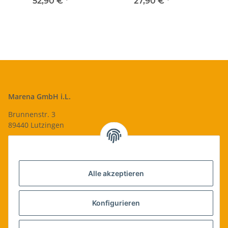
18 cm Bambus
52,90 €
*
27,90 €
*
Mü
Marena GmbH i.L.
Brunnenstr. 3
89440 Lutzingen
09074-9220016
info@qualityshop24.de
Informationen
Alle akzeptieren
Rechtliches
Konfigurieren