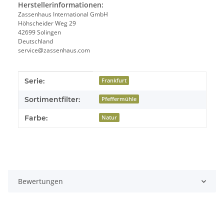
Herstellerinformationen:
Zassenhaus International GmbH
Höhscheider Weg 29
42699 Solingen
Deutschland
service@zassenhaus.com
Produkteigenschaft
Wert
Serie:
Frankfurt
Sortimentfilter:
Pfeffermühle
Farbe:
Natur
Bewertungen