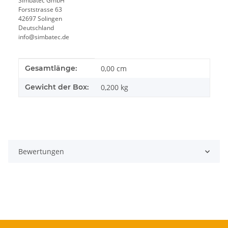
Simbatec GmbH
Forststrasse 63
42697 Solingen
Deutschland
info@simbatec.de
Produkteigenschaft
Wert
Gesamtlänge:
0,00 cm
Gewicht der Box:
0,200 kg
Bewertungen