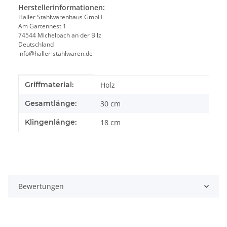
Herstellerinformationen:
Haller Stahlwarenhaus GmbH
Am Gartennest 1
74544 Michelbach an der Bilz
Deutschland
info@haller-stahlwaren.de
Produkteigenschaft
Wert
Griffmaterial:
Holz
Gesamtlänge:
30 cm
Klingenlänge:
18 cm
Bewertungen