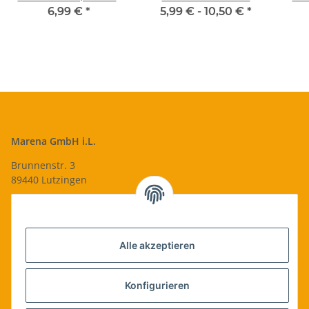
Austechformen
Nikolaus -
cm
6,99 €
*
5,99 € -
10,50 €
*
Plätzchen-Formen
Lebkuchenherz
Leb
Ausstecher
Lebkuchen-Ausstecher
groß
Marena GmbH i.L.
Brunnenstr. 3
89440 Lutzingen
09074-9220016
info@qualityshop24.de
Informationen
Alle akzeptieren
Rechtliches
Konfigurieren