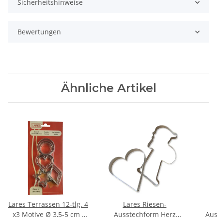
Sicherheitshinweise
Bewertungen
Ähnliche Artikel
Lares Terrassen 12-tlg. 4
Lares Riesen-
x3 Motive Ø 3,5-5 cm -
Ausstechform Herz
Aus