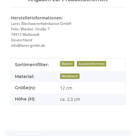
Herstellerinformationen:
Lares Blechwarenfabrikation GmbH
Felix- Wankel- Straße 7
74915 Waibstadt
Deutschland
info@lares-gmbh.de
Produkteigenschaft
Wert
Backen
Ausstechformen
Sortimentfilter:
Material:
Weißblech
Größe(n):
12 cm
Höhe (H):
ca. 2,3 cm