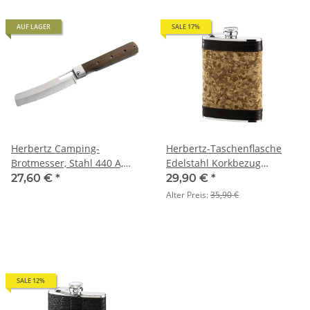
AUF LAGER
SALE 17%
Herbertz Camping-
Herbertz-Taschenflasche
Brotmesser, Stahl 440 A,
Edelstahl Korkbezug
Tagayasan-Holz
Fassungsvermögen 230 ml
27,60 €
*
29,90 €
*
Alter Preis:
35,90 €
SALE 12%