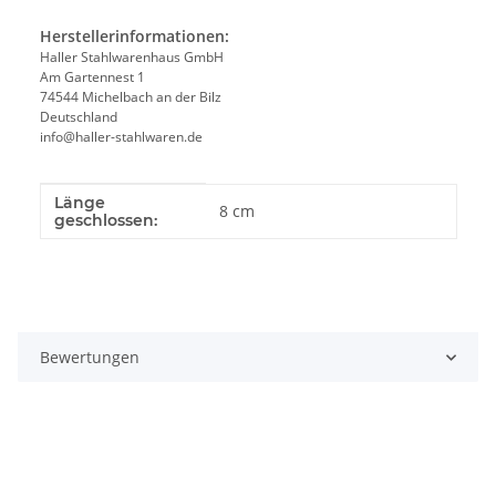
Herstellerinformationen:
Haller Stahlwarenhaus GmbH
Am Gartennest 1
74544 Michelbach an der Bilz
Deutschland
info@haller-stahlwaren.de
Länge
Produkteigenschaft
Wert
8 cm
geschlossen:
Bewertungen