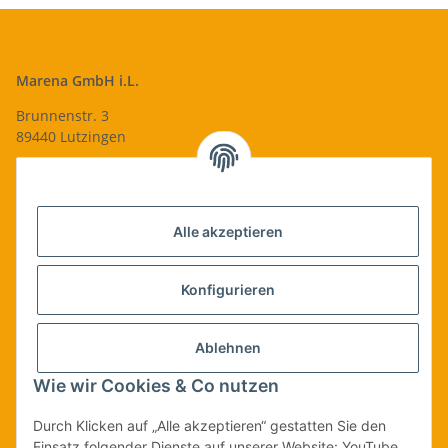
Marena GmbH i.L.
Brunnenstr. 3
89440 Lutzingen
09074-9220016
info@qualityshop24.de
Informationen
Alle akzeptieren
Rechtliches
Konfigurieren
Allgemeines
Ablehnen
Wie wir Cookies & Co nutzen
Vertrag widerrufen
Durch Klicken auf „Alle akzeptieren“ gestatten Sie den
Einsatz folgender Dienste auf unserer Website: YouTube,