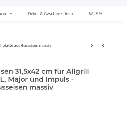
aren
Deko- & Geschenkideen
SALE %
illplatte aus Gusseisen massiv
isen 31,5x42 cm für Allgrill
, Major und Impuls -
Gusseisen massiv