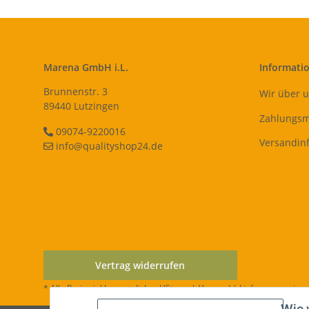
Marena GmbH i.L.
Informati
Brunnenstr. 3
Wir über 
89440 Lutzingen
Zahlungsm
09074-9220016
Versandin
info@qualityshop24.de
Vertrag widerrufen
* Alle Preise inkl. gesetzlicher USt., zzgl.
Versand
| Lieferung nur inn
Wie 