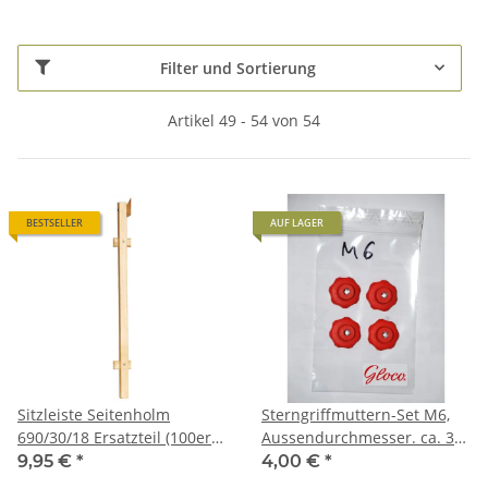
Filter und Sortierung
Artikel 49 - 54 von 54
BESTSELLER
AUF LAGER
Sitzleiste Seitenholm
Sterngriffmuttern-Set M6,
690/30/18 Ersatzteil (100er
Aussendurchmesser. ca. 30
Hörner)
mm, für Gloco Kinderlehnen
9,95 €
*
4,00 €
*
u. Spielgeräte