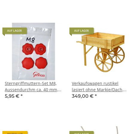
AUF LAGER
AUF LAGER
Sterngriffmuttern-Set M8,
Verkaufswagen rustikel
Aussendurchm ca. 40 mm,
lasiert ohne Markie/Dach,
für Gloco Klapprodel-
Tischgestell mit Holzräder
5,95 €
*
349,00 €
*
Schlitten 203KL
und
Seiten-/Zwischenbretter