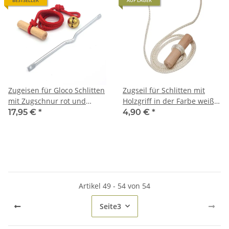
BESTSELLER
AUF LAGER
Zugeisen für Gloco Schlitten
Zugseil für Schlitten mit
mit Zugschnur rot und
Holzgriff in der Farbe weiß,
Rollen-Glöckchen
Seillänge 200 cm, frei für
17,95 €
*
4,90 €
*
individuelle Befestigung,
von Gloco
Artikel 49 - 54 von 54
Seite
3