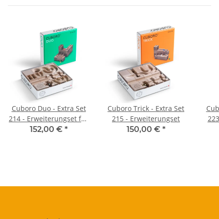
Cuboro Duo - Extra Set
Cuboro Trick - Extra Set
Cub
214 - Erweiterungset für
215 - Erweiterungset
223
Kugelbahn
152,00 €
*
150,00 €
*