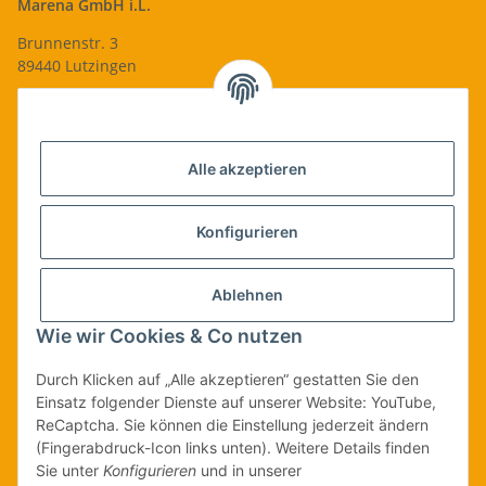
Marena GmbH i.L.
Brunnenstr. 3
89440 Lutzingen
09074-9220016
info@qualityshop24.de
Informationen
Alle akzeptieren
Rechtliches
Konfigurieren
Allgemeines
Ablehnen
Wie wir Cookies & Co nutzen
Vertrag widerrufen
Durch Klicken auf „Alle akzeptieren“ gestatten Sie den
Einsatz folgender Dienste auf unserer Website: YouTube,
ReCaptcha. Sie können die Einstellung jederzeit ändern
Vertrag widerrufen
(Fingerabdruck-Icon links unten). Weitere Details finden
Sie unter
Konfigurieren
und in unserer
* Alle Preise inkl. gesetzlicher USt., zzgl.
Versand
| Lieferung nur innerhalb