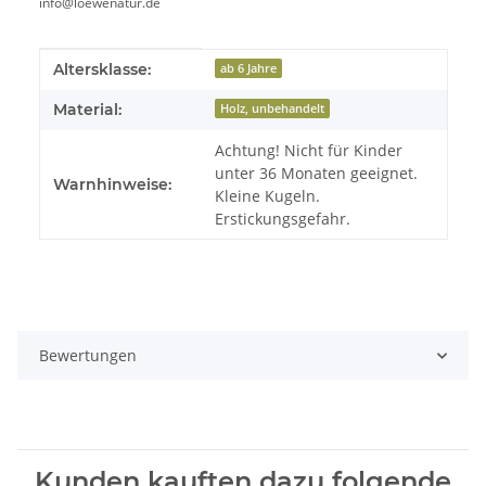
info@loewenatur.de
Produkteigenschaft
Wert
Altersklasse:
ab 6 Jahre
Material:
Holz, unbehandelt
Achtung! Nicht für Kinder
unter 36 Monaten geeignet.
Warnhinweise:
Kleine Kugeln.
Erstickungsgefahr.
Bewertungen
Kunden kauften dazu folgende