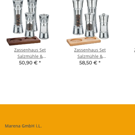
Zassenhaus Set
Zassenhaus Set
Salzmühle &
Salzmühle &
Pfeffermühle Aachen
Pfeffermühle Aachen
Pf
50,90 €
*
58,50 €
*
Acryl & Untersetzer
Acryl/Edelstahl &
Ede
Eiche dunkel eckig
Untersetzer Buche eckig
Marena GmbH i.L.