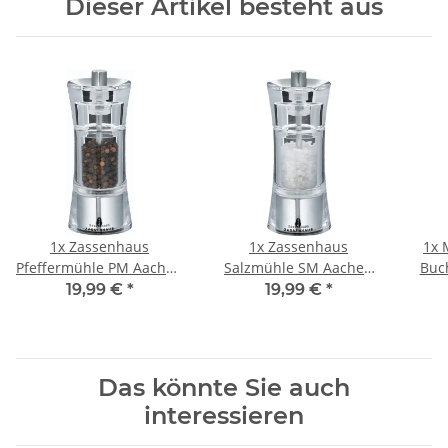
Dieser Artikel besteht aus
1x
Zassenhaus
1x
Zassenhaus
1x
Pfeffermühle PM Aachen
Salzmühle SM Aachen
Buc
14 cm Acryl
14 cm Acryl
19,99 €
*
19,99 €
*
Das könnte Sie auch
interessieren