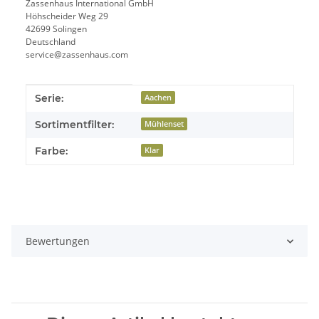
Zassenhaus International GmbH
Höhscheider Weg 29
42699 Solingen
Deutschland
service@zassenhaus.com
Produkteigenschaft
Wert
Serie:
Aachen
Sortimentfilter:
Mühlenset
Farbe:
Klar
Bewertungen