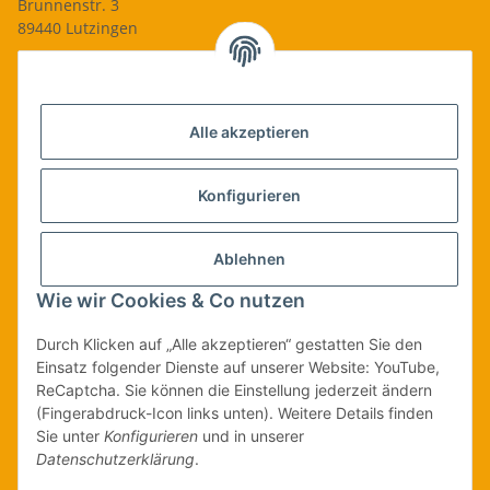
Brunnenstr. 3
89440 Lutzingen
09074-9220016
info@qualityshop24.de
Informationen
Alle akzeptieren
Rechtliches
Konfigurieren
Allgemeines
Ablehnen
Wie wir Cookies & Co nutzen
Vertrag widerrufen
Durch Klicken auf „Alle akzeptieren“ gestatten Sie den
Einsatz folgender Dienste auf unserer Website: YouTube,
ReCaptcha. Sie können die Einstellung jederzeit ändern
Vertrag widerrufen
(Fingerabdruck-Icon links unten). Weitere Details finden
Sie unter
Konfigurieren
und in unserer
* Alle Preise inkl. gesetzlicher USt., zzgl.
Versand
| Lieferung nur innerhalb
Datenschutzerklärung
.
Deutschlands