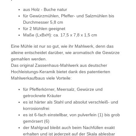
aus Holz - Buche natur
für Gewürzmühlen, Pfeffer- und Salzmühlen bis
Durchmesser 5,8 cm
für 2 Mühlen geeignet
Maße (LxBxH): ca. 17,5 x 7,8 x 1,5 cm
Eine Mühle ist nur so gut, wie ihr Mahlwerk, denn das
alleine entscheidet darüber, wie aromatisch die Gewürze
gemahlen werden.
Das original Zassenhaus-Mahlwerk aus deutscher
Hochleistungs-Keramik bietet dank des patentierten
Mahlwerkaufbaus viele Vorteile:
für Pfefferkörner, Meersalz, Gewürze und
getrocknete Kräuter
es ist härter als Stahl und absolut verschleiß- und
korrosionsfrei
es ist 6-fach einstellbar, von pulverfein (1) bis grob
gemörsert (6)
der Mahlgrad bleibt auch beim Nachfüllen exakt
erhalten und ist jederzeit auf der Skala ablesbar