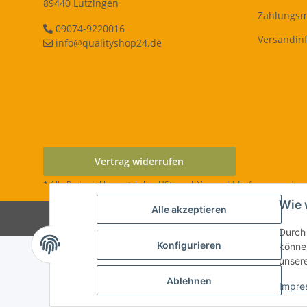
89440 Lutzingen
Zahlungsm
09074-9220016
Versandin
info@qualityshop24.de
Vertrag widerrufen
* Alle Preise inkl. gesetzlicher USt., zzgl.
Versand
| Lieferung nur inn
Wie 
Alle akzeptieren
Durch 
Konfigurieren
können
unser
Ablehnen
Impre