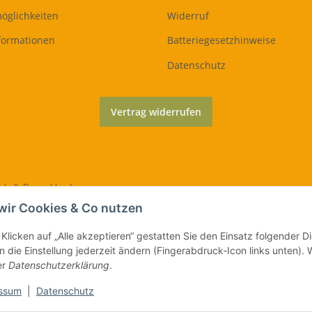
öglichkeiten
Widerruf
formationen
Batteriegesetzhinweise
Datenschutz
Vertrag widerrufen
erhalb Deutschlands
wir Cookies & Co nutzen
© Qualityshop24.de | Marena GmbH i.L.
Klicken auf „Alle akzeptieren“ gestatten Sie den Einsatz folgender 
 die Einstellung jederzeit ändern (Fingerabdruck-Icon links unten). W
er
Datenschutzerklärung
.
ssum
|
Datenschutz