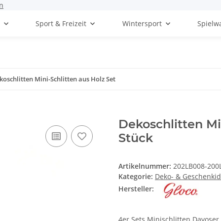
n
t
Sport & Freizeit
Wintersport
Spielw
koschlitten Mini-Schlitten aus Holz Set
Dekoschlitten Mi
Stück
Artikelnummer:
202LB008-200
Kategorie:
Deko- & Geschenki
Hersteller:
4er Sets Minischlitten Davose