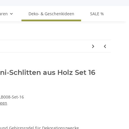
aren
Deko- & Geschenkideen
SALE %
ni-Schlitten aus Holz Set 16
LB008-Set-16
deen
r und Gebirgsrodel für Dekorationszwecke